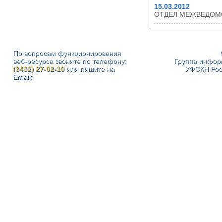
15.03.2012
ОТДЕЛ МЕЖВЕДОМ
По вопросам функционирования
веб-ресурса звоните по телефону:
Группа инфор
(3452) 27-02-10
или пишите на
УФСКН Рос
Email: