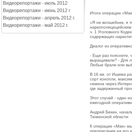
Видеорепортажи - июль 2012
Видеорепортажи - июнь 2012 г
Итоги операции «Ма
Видеорепортажи - апрель 2012 г.
«Я не волшебник, я т
Видеорепортажи - май 2012 г.
наркополицецейским 
ч. 1 Уголовного Код
содержащих наркотич
Диалог из оперативн
- Еще раз поясните, 
выращивали? - Для ли
Любые брали или вы
В 16 км. от Ишима ра
сорт конопли, макси
семена через Интерн
где задержанный про
Этот случай - один и
ежегодной оперативн
Андрей Бекин, начал
Тюменской области:
К операции «Мак» мы
предписания на его 