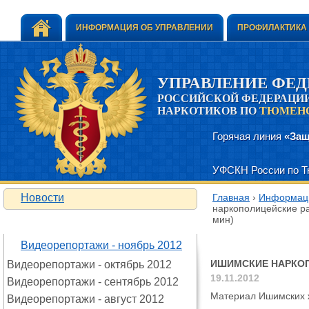
ИНФОРМАЦИЯ ОБ УПРАВЛЕНИИ
ПРОФИЛАКТИКА
УПРАВЛЕНИЕ ФЕ
РОССИЙСКОЙ ФЕДЕРАЦИИ
НАРКОТИКОВ ПО
ТЮМЕНС
Горячая линия
«Защ
УФСКН России по Тю
Новости
Главная
›
Информаци
наркополицейские ра
мин)
ИНФОРМАЦИЯ
Ишимские нарко
Видеорепортажи - ноябрь 2012
ИШИМСКИЕ НАРКОП
Видеорепортажи - октябрь 2012
19.11.2012
Видеорепортажи - сентябрь 2012
Материал Ишимских 
Видеорепортажи - август 2012