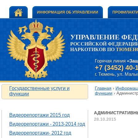
ИНФОРМАЦИЯ ОБ УПРАВЛЕНИИ
ПРОФИЛАКТИ
УПРАВЛЕНИЕ ФЕ
РОССИЙСКОЙ ФЕДЕРАЦИИ
НАРКОТИКОВ ПО
ТЮМЕНС
Горячая линия
«Защ
+7 (3452) 40-
г. Тюмень, ул. Малыг
Государственные услуги и
Главная
›
Информаци
функции
› Админист
функции
Административ
ВИДЕОРЕПОРТАЖИ
АДМИНИСТРАТИВН
Видеорепортажи 2015 год
28.10.2015
Видеорепортажи - 2013-2014 год
Видеорепортажи- 2012 год