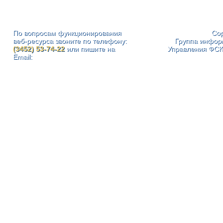
По вопросам функционирования
Cop
веб-ресурса звоните по телефону:
Группа инфор
(3452) 53-74-22
или пишите на
Управления ФСК
Email: