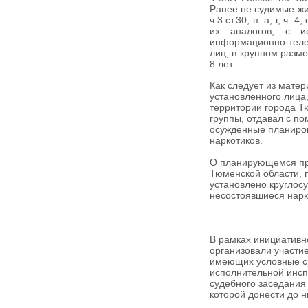
Ранее не судимые жи
ч.3 ст.30, п. а, г, ч
их аналогов, с и
информационно-теле
лиц, в крупном разм
8 лет.
Как следует из мате
установленного лица
территории города Т
группы, отдавал с п
осужденные планиров
наркотиков.
О планирующемся пре
Тюменской области, 
установлено круглос
несостоявшиеся нар
В рамках инициативно
организовали участие
имеющих условные ср
исполнительной инсп
судебного заседания
которой донести до 