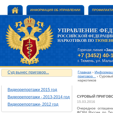
ИНФОРМАЦИЯ ОБ УПРАВЛЕНИИ
ПРОФИЛАКТИ
УПРАВЛЕНИЕ ФЕ
РОССИЙСКОЙ ФЕДЕРАЦИИ
НАРКОТИКОВ ПО
ТЮМЕНС
Горячая линия
«Защ
+7 (3452) 40-
г. Тюмень, ул. Малыг
Суд вынес приговор...
Главная
›
Информаци
приговор...
› Суровый
наркотиков
ВИДЕОРЕПОРТАЖИ
Суровый пригов
Видеорепортажи 2015 год
СУРОВЫЙ ПРИГОВО
Видеорепортажи - 2013-2014 год
15.03.2016
Видеорепортажи- 2012 год
Очередное оглашени
ФСКН России по Тюм