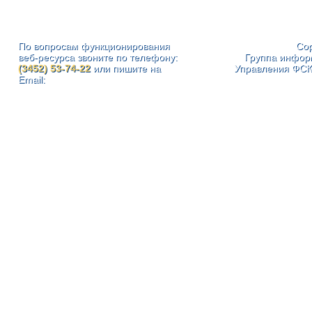
По вопросам функционирования
Cop
веб-ресурса звоните по телефону:
Группа инфор
(3452) 53-74-22
или пишите на
Управления ФСК
Email: