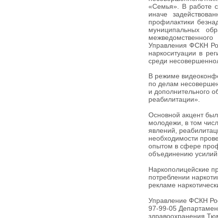
«Семья». В работе с
иначе задействова
профилактики безна
муниципальных обр
межведомственного
Управления ФСКН Рос
наркоситуации в ре
среди несовершенно
В режиме видеоконфе
по делам несовершен
и дополнительного о
реабилитации».
Основной акцент был
молодежи, в том чис
явлений, реабилитац
необходимости прове
опытом в сфере проф
объединению усилий 
Наркополицейские п
потреблении наркотик
рекламе наркотическ
Управление ФСКН Рос
97-99-05 Департамен
здравоохранения Тюм