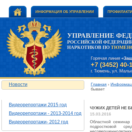
ИНФОРМАЦИЯ ОБ УПРАВЛЕНИИ
ПРОФИЛАКТИ
УПРАВЛЕНИЕ ФЕ
РОССИЙСКОЙ ФЕДЕРАЦИИ
НАРКОТИКОВ ПО
ТЮМЕНС
Горячая линия
«Защ
+7 (3452) 40-
г. Тюмень, ул. Малыг
Новости
Главная
›
Информаци
бывает
ВИДЕОРЕПОРТАЖИ
Чужих детей не
Видеорепортажи 2015 год
ЧУЖИХ ДЕТЕЙ НЕ 
Видеорепортажи - 2013-2014 год
15.03.2016
Видеорепортажи- 2012 год
Областной семинар 
подростковой ср
несовершеннолетни