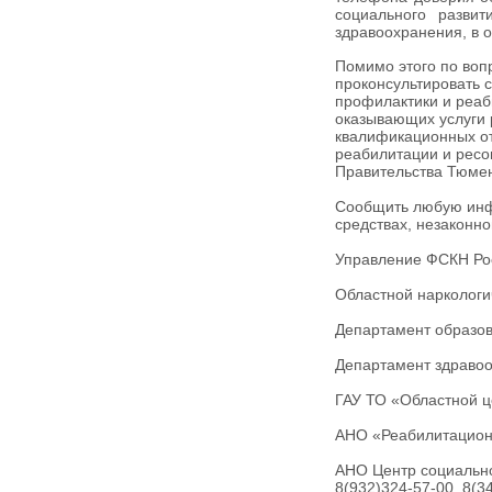
социального развит
здравоохранения, в 
Помимо этого по воп
проконсультировать 
профилактики и реаб
оказывающих услуги 
квалификационных от
реабилитации и ресо
Правительства Тюмен
Сообщить любую инфо
средствах, незаконн
Управление ФСКН Рос
Областной наркологи
Департамент образов
Департамент здравоо
ГАУ ТО «Областной ц
АНО «Реабилитацион
АНО Центр социально
8(932)324-57-00, 8(3