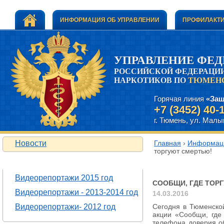
ИНФОРМАЦИЯ ОБ УПРАВЛЕНИИ
ПРОФИЛАКТИ
УПРАВЛЕНИЕ ФЕ
РОССИЙСКОЙ ФЕДЕРАЦИИ
НАРКОТИКОВ ПО
ТЮМЕНС
Горячая линия
«Защ
+7 (3452) 40-
г. Тюмень, ул. Малыг
Новости
Главная
›
Информаци
торгуют смертью!
ВИДЕОРЕПОРТАЖИ
Сообщи, где то
Видеорепортажи 2015 год
СООБЩИ, ГДЕ ТОР
Видеорепортажи - 2013-2014 год
14.03.2016
Видеорепортажи- 2012 год
Сегодня в Тюменской
акции «Сообщи, где
телефона доверия об