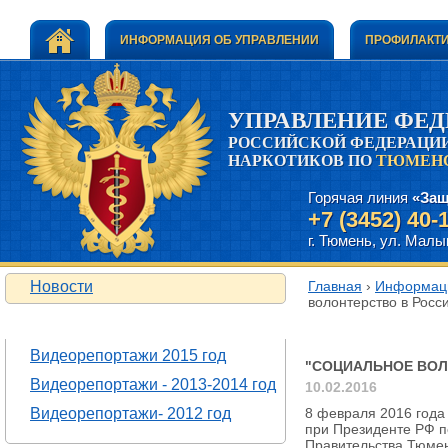
ИНФОРМАЦИЯ ОБ УПРАВЛЕНИИ
ПРОФИЛАКТИ
УПРАВЛЕНИЕ ФЕ
РОССИЙСКОЙ ФЕДЕРАЦИИ
НАРКОТИКОВ ПО
ТЮМЕНС
Горячая линия
«Защ
+7 (3452) 40-
г. Тюмень, ул. Малыг
Новости
Главная
›
Информаци
волонтерство в Росси
ВИДЕОРЕПОРТАЖИ
"Социальное во
Видеорепортажи 2015 год
"СОЦИАЛЬНОЕ ВОЛ
Видеорепортажи - 2013-2014 год
10.02.2016
Видеорепортажи- 2012 год
8 февраля 2016 года
при Президенте РФ п
Правительства Тюмен