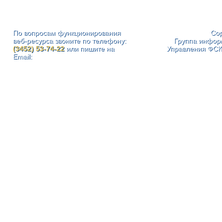
По вопросам функционирования
Cop
веб-ресурса звоните по телефону:
Группа инфор
(3452) 53-74-22
или пишите на
Управления ФСК
Email: