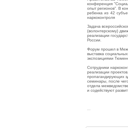
конференция "Социал
опыт регионов". В к
ребенка из 42 субъе
наркоконтроля
Задача всероссийско
(волонтерскому) дви
реализации государс
России.
Форум прошел в Межд
выставка социальных
экспозициями Тюменс
Сотрудники наркокон
реализации проектов
пропагандирующих з
семинары, после чег
отдела межведомстве
и содействуют развит
...
НОВОСТИ