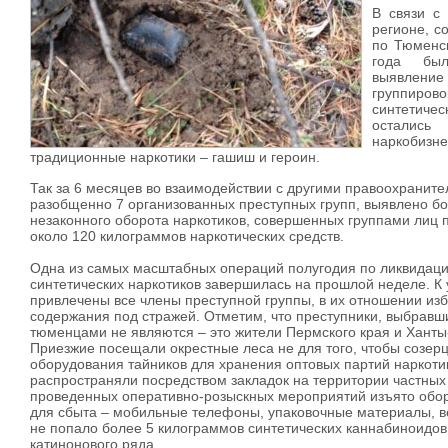
В связи с
регионе, с
по Тюменск
года был
выявлен
группиров
синтетиче
остались
наркобиз
традиционные наркотики – гашиш и героин.
Так за 6 месяцев во взаимодействии с другими правоохрани
разобщенно 7 организованных преступных групп, выявлено бо
незаконного оборота наркотиков, совершенных группами лиц 
около 120 килограммов наркотических средств.
Одна из самых масштабных операций полугодия по ликвидаци
синтетических наркотиков завершилась на прошлой неделе. К 
привлечены все члены преступной группы, в их отношении из
содержания под стражей. Отметим, что преступники, выбравш
тюменцами не являются – это жители Пермского края и Ханты
Приезжие посещали окрестные леса не для того, чтобы созерц
оборудования тайников для хранения оптовых партий наркоти
распространяли посредством закладок на территории частных
проведенных оперативно-розыскных мероприятий изъято обор
для сбыта – мобильные телефоны, упаковочные материалы, ве
не попало более 5 килограммов синтетических каннабиноидов 
катинонового ряда.