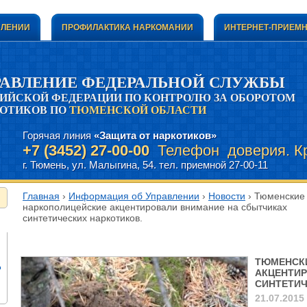
ВЛЕНИИ
ПРОФИЛАКТИКА НАРКОМАНИИ
ИНТЕРНЕТ-ПРИЕМ
РАВЛЕНИЕ ФЕДЕРАЛЬНОЙ СЛУЖБЫ
ИЙСКОЙ ФЕДЕРАЦИИ ПО КОНТРОЛЮ ЗА ОБОРОТОМ
ОТИКОВ ПО
ТЮМЕНСКОЙ ОБЛАСТИ
Горячая линия
«Защита от наркотиков»
+7 (3452) 27-00-00
Телефон доверия. Кр
г. Тюмень, ул. Малыгина, 54. тел. приемной 27-00-11
Главная
›
Информация об Управлении
›
Новости
› Тюменские
наркополицейские акцентировали внимание на сбытчиках
синтетических наркотиков.
Тюменские наркополицейские акцентировали вни
ТЮМЕНСК
д
АКЦЕНТИР
СИНТЕТИЧ
21.07.2015