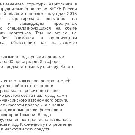
 изменением структуры наркорынка в
отрудниками Управления ФСКН России
ой области в первом полугодии 2015
о акцентировано внимание на
ие и ликвидацию преступных
ок, специализирующихся на сбыте
ских наркотиков. Тем не менее, не
 без внимания и организаторы
неса, сбывающие так называемые
тельными и надзорными органами
лее 60 преступлений в сфере
по предварительному сговору. Изъято
и сети оптовых распространителей
уголовной ответственности
брана мера пресечения в виде
ие местом сбыта наш город, сами
-Мансийского автономного округа.
ать красоты природы, а с целью
ков, которые позже фасовали и
 секторов Тюмени. В ходе
удование, которое использовалось
сы и и.д. К конечному потребителю
и наркотических средств