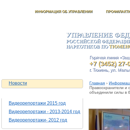
ИНФОРМАЦИЯ ОБ УПРАВЛЕНИИ
ПРОФИЛАКТИ
УПРАВЛЕНИЕ ФЕ
РОССИЙСКОЙ ФЕДЕРАЦИИ
НАРКОТИКОВ ПО
ТЮМЕНС
Горячая линия
«Защ
+7 (3452) 27-
г. Тюмень, ул. Малы
Новости
Главная
›
Информаци
Правоохранители и 
объединили силы в б
ВИДЕОРЕПОРТАЖИ
Правоохранител
Видеорепортажи 2015 год
Видеорепортажи - 2013-2014 год
Видеорепортажи- 2012 год