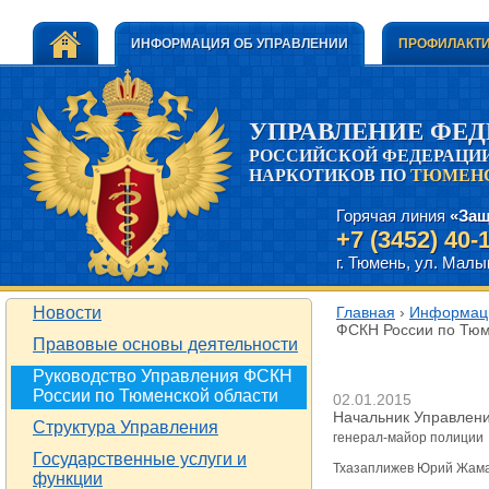
ИНФОРМАЦИЯ ОБ УПРАВЛЕНИИ
ПРОФИЛАКТИ
УПРАВЛЕНИЕ ФЕ
РОССИЙСКОЙ ФЕДЕРАЦИИ
НАРКОТИКОВ ПО
ТЮМЕНС
Горячая линия
«Защ
+7 (3452) 40-
г. Тюмень, ул. Малыг
Новости
Главная
›
Информаци
ФСКН России по Тюм
Правовые основы деятельности
Руководство У
Руководство Управления ФСКН
России по Тюменской области
02.01.2015
Начальник Управлен
Структура Управления
генерал-майор полиции
Государственные услуги и
Тхазаплижев Юрий Жам
функции