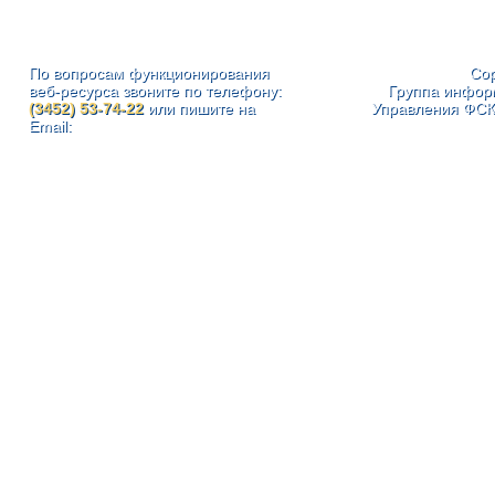
По вопросам функционирования
Cop
веб-ресурса звоните по телефону:
Группа инфор
(3452) 53-74-22
или пишите на
Управления ФСК
Email: