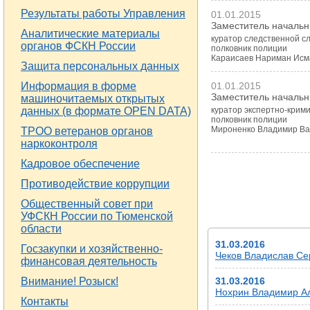
Результаты работы Управления
01.01.2015
Заместитель начальн
Аналитические материалы
куратор следственной с
органов ФСКН России
полковник полиции
Караисаев Нариман Исм
Защита персональных данных
Информация в форме
01.01.2015
Заместитель начальн
машиночитаемых открытых
данных (в формате OPEN DATA)
куратор экспертно-крим
полковник полиции
Мироненко Владимир Ва
ТРОО ветеранов органов
наркоконтроля
Кадровое обеспечение
Противодействие коррупции
Общественный совет при
УФСКН России по Тюменской
НОВОСТИ
области
31.03.2016
Госзакупки и хозяйственно-
Чеков Владислав Сер
финансовая деятельность
Внимание! Розыск!
31.03.2016
Нохрин Владимир Але
Контакты