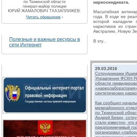
по Тюменской области
наркосиндиката.
генерал-майор полиции
ЮРИЙ ЖАМАЛОВИЧ ТХАЗАПЛИЖЕВ:
Масштабная антина
года. В ходе ее реа
Читать обращение
›
которой наладили 
наркотиков из стра
ПОЛЕЗНЫЕ ССЫЛКИ
Австралию, Новую Зе
Полезные и важные ресурсы в
В эту...
сети Интернет
ПРОЕКТЫ ФСКН РОССИИ
29.03.2016
Сотрудниками Ишим
Управления ФСКН Р
области ликвидиров
«нарколаборатория»
синтетических нарко
Как сообщил началь
межрайонного отде
по Тюменской облас
Андрей Бекин, сотр
стало известно, что
предприимчивый гор
организовал «лабор