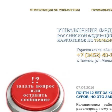
ИНФОРМАЦИЯ ОБ УПРАВЛЕНИИ
ПРОФИЛАКТИ
УПРАВЛЕНИЕ ФЕ
РОССИЙСКОЙ ФЕДЕРАЦИИ
НАРКОТИКОВ ПО
ТЮМЕНС
Горячая линия
«Защ
+7 (3452) 40-
г. Тюмень, ул. Малыг
ГЛАВНОЕ
07.04.2016
ПОЧТИ 12 ЛЕТ ЗА 
СУРОВ, НО ЭТО ЗА
Калининским рай
расследованному с