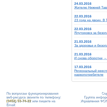
24.03.2016
Жителю Нижней Тавд
22.03.2016
23 года на двоих. 
22.03.2016
Ялуторовск за безоп
21.03.2016
За здоровье и безоп
21.03.2016
И снова оборотни, –
17.03.2016
Региональный реест
наркопотребителе
По вопросам функционирования
Cop
веб-ресурса звоните по телефону:
Группа инфор
(3452) 53-74-22
или пишите на
Управления ФСК
Email: